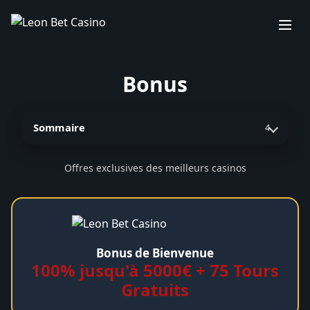
Bonus
Sommaire
4
Offres exclusives des meilleurs casinos
Bonus de Bienvenue
100% jusqu'à 5000€ + 75 Tours
Gratuits