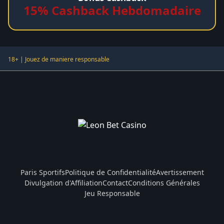
15% Cashback Hebdomadaire
18+ | Jouez de maniere responsable
Paris Sportifs
Politique de Confidentialité
Avertissement
Divulgation d'Affiliation
Contact
Conditions Générales
Jeu Responsable